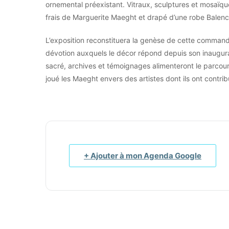
ornemental préexistant. Vitraux, sculptures et mosaïques
frais de Marguerite Maeght et drapé d’une robe Balenc
L’exposition reconstituera la genèse de cette command
dévotion auxquels le décor répond depuis son inaugura
sacré, archives et témoignages alimenteront le parcour
joué les Maeght envers des artistes dont ils ont contribu
+ Ajouter à mon Agenda Google