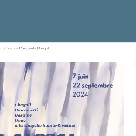
Le Vœu de Marguerite Maeght