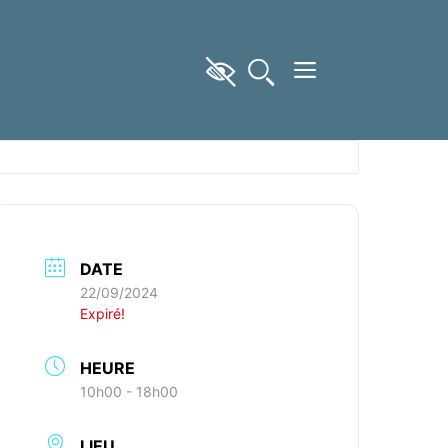
DATE
22/09/2024
Expiré!
HEURE
10h00 - 18h00
LIEU