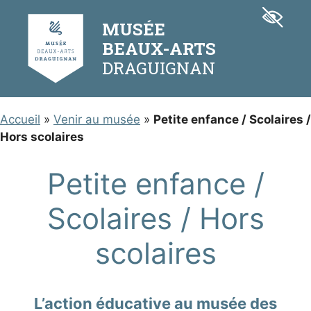
Aller
Panneau de gestion des cookies
au
MUSÉE
contenu
BEAUX-ARTS
Accueil
»
Venir au musée
»
Petite enfance / Scolaires /
Hors scolaires
Petite enfance /
Scolaires / Hors
scolaires
L’action éducative au musée des