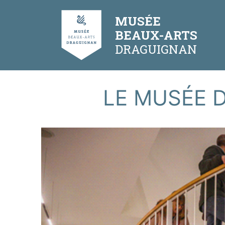
Aller
Panneau de gestion des cookies
au
MUSÉE
contenu
BEAUX-ARTS
LE MUSÉE 