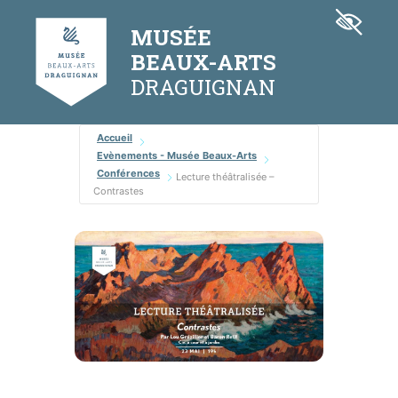
Aller
Panneau de gestion des cookies
au
MUSÉE
contenu
BEAUX-ARTS
Accueil
Evènements - Musée Beaux-Arts
Conférences
Lecture théâtralisée –
Contrastes