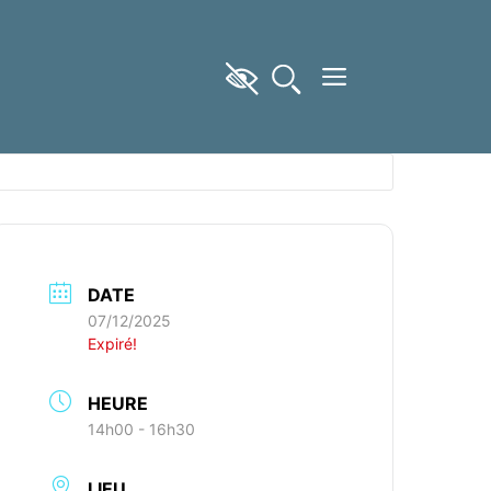
DATE
07/12/2025
Expiré!
HEURE
14h00 - 16h30
LIEU