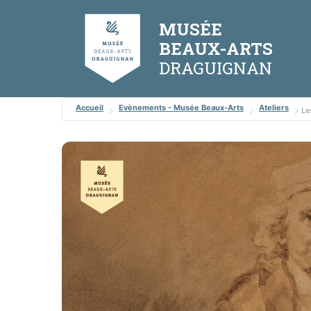
Aller
Panneau de gestion des cookies
au
MUSÉE
contenu
BEAUX-ARTS
Accueil
Evènements - Musée Beaux-Arts
Ateliers
Le