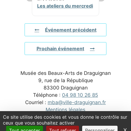
Les ateliers du mercredi
Événement précédent
Prochain événement
Musée des Beaux-Arts de Draguignan
9, rue de la République
83300 Draguignan
Téléphone :
04 98 10 26 85
Courriel :
mba@ville-draguignan.fr
Mentions légales
Ce site utilise des cookies et vous donne le contrôle sur
ceux que vous souhaitez activer
X
M
Tout accepter
Tout refuser
Personnaliser