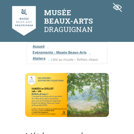
Aller
Panneau de gestion des cookies
au
MUSÉE
contenu
BEAUX-ARTS
Accueil
Evènements - Musée Beaux-Arts
Ateliers
L’été au musée – Reflets d’eaux