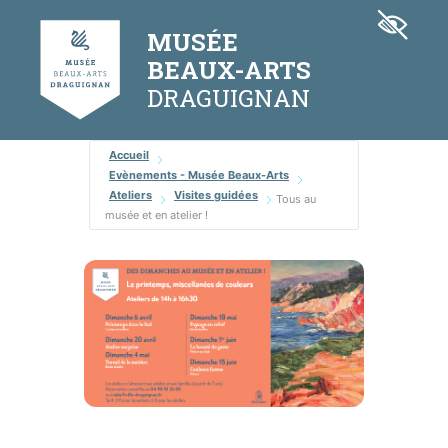
Aller
Panneau de gestion des cookies
au
MUSÉE
contenu
BEAUX-ARTS
Accueil
Evènements - Musée Beaux-Arts
Ateliers
Visites guidées
Tous au
musée et en atelier !