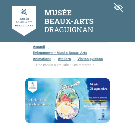
Aller
Panneau de gestion des cookies
au
MUSÉE
contenu
BEAUX-ARTS
Accueil
Evènements - Musée Beaux-Arts
Animations
Ateliers
Visites guidées
Une escale au musée – Les mercredis