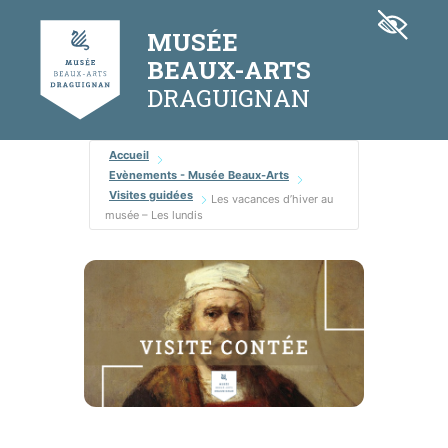
Aller
Panneau de gestion des cookies
au
MUSÉE
contenu
BEAUX-ARTS
Accueil
Evènements - Musée Beaux-Arts
Visites guidées
Les vacances d’hiver au
musée – Les lundis